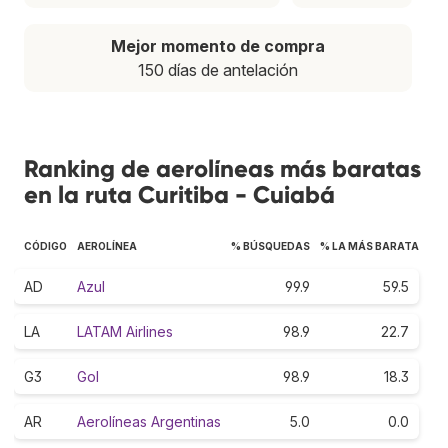
Mejor momento de compra
150 días de antelación
Ranking de aerolíneas más baratas
en la ruta Curitiba - Cuiabá
CÓDIGO
AEROLÍNEA
% BÚSQUEDAS
% LA MÁS BARATA
AD
Azul
99.9
59.5
LA
LATAM Airlines
98.9
22.7
G3
Gol
98.9
18.3
AR
Aerolíneas Argentinas
5.0
0.0