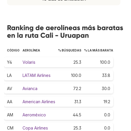
Ranking de aerolíneas más baratas
en la ruta Cali - Uruapan
CÓDIGO
AEROLÍNEA
% BÚSQUEDAS
% LA MÁS BARATA
Y4
Volaris
25.3
100.0
LA
LATAM Airlines
100.0
33.8
AV
Avianca
72.2
30.0
AA
American Airlines
31.3
19.2
AM
Aeroméxico
44.5
0.0
CM
Copa Airlines
25.3
0.0