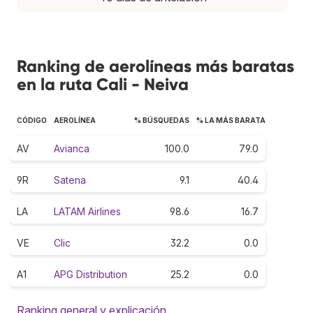
Ranking de aerolíneas más baratas
en la ruta Cali - Neiva
CÓDIGO
AEROLÍNEA
% BÚSQUEDAS
% LA MÁS BARATA
AV
Avianca
100.0
79.0
9R
Satena
9.1
40.4
LA
LATAM Airlines
98.6
16.7
VE
Clic
32.2
0.0
A1
APG Distribution
25.2
0.0
Ranking general y explicación