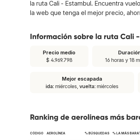
la ruta Cali - Estambul. Encuentra vue
la web que tenga el mejor precio, aho
Información sobre la ruta Cali 
Precio medio
Duració
$ 4.969.798
16 horas y 18 m
Mejor escapada
ida
: miércoles,
vuelta
: miércoles
Ranking de aerolíneas más bara
CÓDIGO
AEROLÍNEA
% BÚSQUEDAS
% LA MÁS BARA