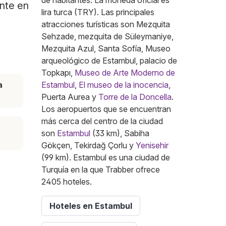
de habitantes. La moneda oficial es
ente en
lira turca (TRY). Las principales
atracciones turísticas son Mezquita
Sehzade, mezquita de Süleymaniye,
Mezquita Azul, Santa Sofía, Museo
arqueológico de Estambul, palacio de
Topkapı,
Museo de Arte Moderno de
a
Estambul
,
El museo de la inocencia
,
Puerta Aurea y
Torre de la Doncella
.
Los aeropuertos que se encuentran
más cerca del centro de la ciudad
son
Estambul
(33 km), Sabiha
Gökçen, Tekirdağ Çorlu y
Yenisehir
(99 km). Estambul es una ciudad de
Turquía en la que Trabber ofrece
2405 hoteles.
Hoteles en Estambul