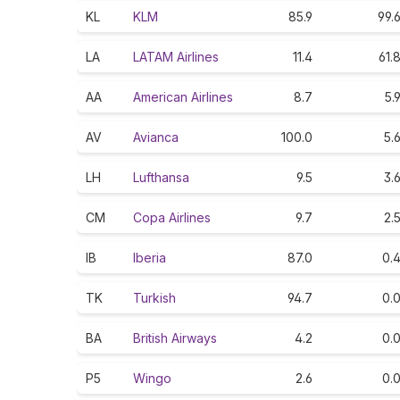
KL
KLM
85.9
99.
LA
LATAM Airlines
11.4
61.
AA
American Airlines
8.7
5.
AV
Avianca
100.0
5.
LH
Lufthansa
9.5
3.
CM
Copa Airlines
9.7
2.
IB
Iberia
87.0
0.
TK
Turkish
94.7
0.
BA
British Airways
4.2
0.
P5
Wingo
2.6
0.