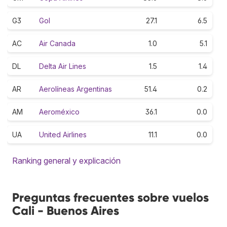
G3
Gol
27.1
6.5
AC
Air Canada
1.0
5.1
DL
Delta Air Lines
1.5
1.4
AR
Aerolíneas Argentinas
51.4
0.2
AM
Aeroméxico
36.1
0.0
UA
United Airlines
11.1
0.0
Ranking general y explicación
Preguntas frecuentes sobre vuelos
Cali - Buenos Aires