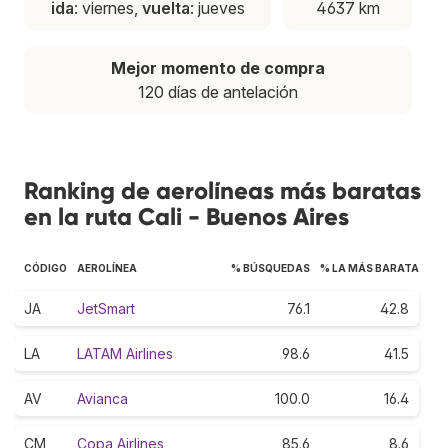
ida
: viernes,
vuelta
: jueves
4637 km
Mejor momento de compra
120 días de antelación
Ranking de aerolíneas más baratas
en la ruta Cali - Buenos Aires
CÓDIGO
AEROLÍNEA
% BÚSQUEDAS
% LA MÁS BARATA
JA
JetSmart
76.1
42.8
LA
LATAM Airlines
98.6
41.5
AV
Avianca
100.0
16.4
CM
Copa Airlines
85.6
8.6