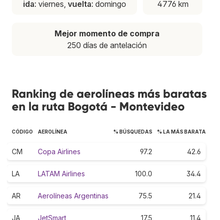
ida
: viernes,
vuelta
: domingo
4776 km
Mejor momento de compra
250 días de antelación
Ranking de aerolíneas más baratas
en la ruta Bogotá - Montevideo
CÓDIGO
AEROLÍNEA
% BÚSQUEDAS
% LA MÁS BARATA
CM
Copa Airlines
97.2
42.6
LA
LATAM Airlines
100.0
34.4
AR
Aerolíneas Argentinas
75.5
21.4
JA
JetSmart
17.5
11.4