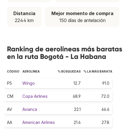
Distancia
Mejor momento de compra
2244 km
150 días de antelación
Ranking de aerolíneas más baratas
en la ruta Bogotá - La Habana
CÓDIGO
AEROLÍNEA
% BÚSQUEDAS
% LA MÁS BARATA
P5
Wingo
12.7
91.0
CM
Copa Airlines
68.9
72.0
AV
Avianca
22.1
66.6
AA
American Airlines
21.6
27.8