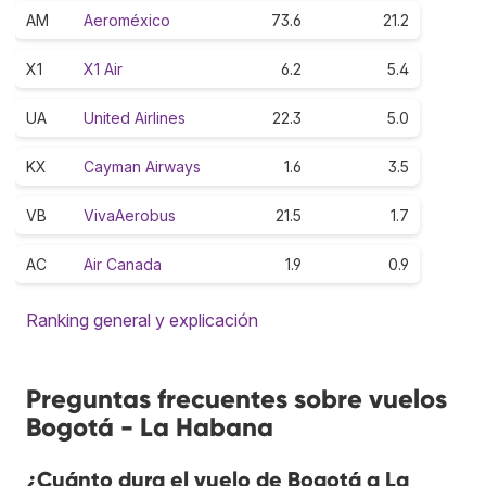
AM
Aeroméxico
73.6
21.2
X1
X1 Air
6.2
5.4
UA
United Airlines
22.3
5.0
KX
Cayman Airways
1.6
3.5
VB
VivaAerobus
21.5
1.7
AC
Air Canada
1.9
0.9
Ranking general y explicación
Preguntas frecuentes sobre vuelos
Bogotá - La Habana
¿Cuánto dura el vuelo de Bogotá a La