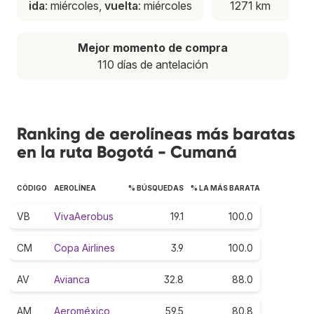
ida
: miércoles,
vuelta
: miércoles
1271 km
Mejor momento de compra
110 días de antelación
Ranking de aerolíneas más baratas
en la ruta Bogotá - Cumaná
CÓDIGO
AEROLÍNEA
% BÚSQUEDAS
% LA MÁS BARATA
VB
VivaAerobus
19.1
100.0
CM
Copa Airlines
3.9
100.0
AV
Avianca
32.8
88.0
AM
Aeroméxico
59.5
80.8