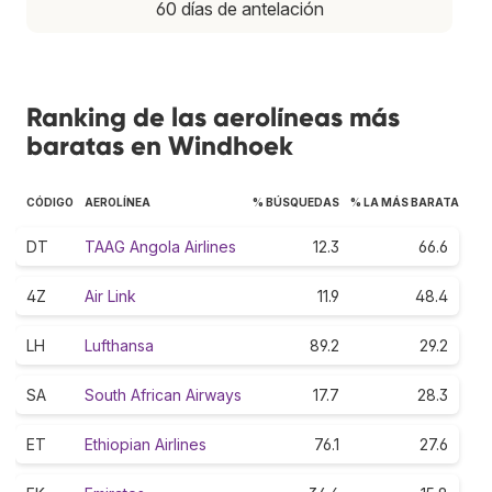
60 días de antelación
Ranking de las aerolíneas más
baratas en Windhoek
CÓDIGO
AEROLÍNEA
% BÚSQUEDAS
% LA MÁS BARATA
DT
TAAG Angola Airlines
12.3
66.6
4Z
Air Link
11.9
48.4
LH
Lufthansa
89.2
29.2
SA
South African Airways
17.7
28.3
ET
Ethiopian Airlines
76.1
27.6