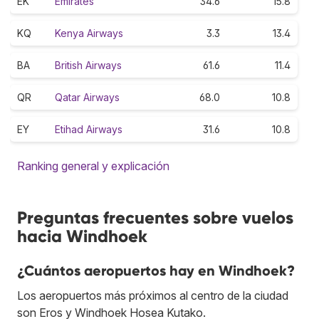
EK
Emirates
34.6
15.8
KQ
Kenya Airways
3.3
13.4
BA
British Airways
61.6
11.4
QR
Qatar Airways
68.0
10.8
EY
Etihad Airways
31.6
10.8
Ranking general y explicación
Preguntas frecuentes sobre vuelos
hacia Windhoek
¿Cuántos aeropuertos hay en Windhoek?
Los aeropuertos más próximos al centro de la ciudad
son Eros y Windhoek Hosea Kutako.