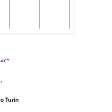
guía"?
a
o Turín