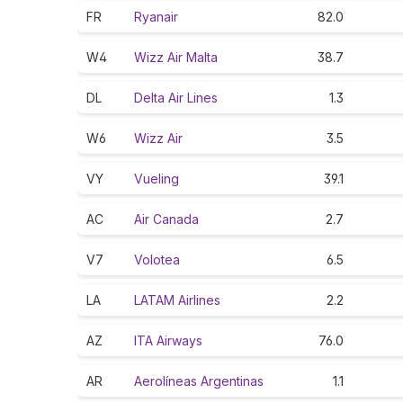
FR
Ryanair
82.0
W4
Wizz Air Malta
38.7
DL
Delta Air Lines
1.3
W6
Wizz Air
3.5
VY
Vueling
39.1
AC
Air Canada
2.7
V7
Volotea
6.5
LA
LATAM Airlines
2.2
AZ
ITA Airways
76.0
AR
Aerolíneas Argentinas
1.1