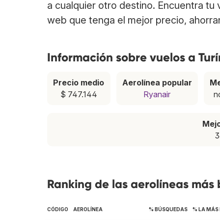
a cualquier otro destino. Encuentra tu
web que tenga el mejor precio, ahorra
Información sobre vuelos a Turí
Precio medio
Aerolínea popular
Me
$ 747.144
Ryanair
n
Mej
3
Ranking de las aerolíneas más 
CÓDIGO
AEROLÍNEA
% BÚSQUEDAS
% LA MÁS