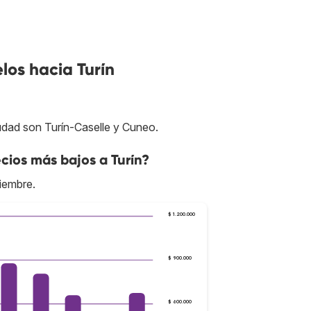
los hacia Turín
udad son Turín-Caselle y Cuneo.
ios más bajos a Turín?
iembre.
$ 1.200.000
$ 900.000
$ 600.000