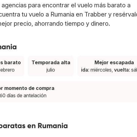
agencias para encontrar el vuelo más barato a
ncuentra tu vuelo a Rumania en Trabber y resérval
ejor precio, ahorrando tiempo y dinero.
mania
s barato
Temporada alta
Mejor escapada
febrero
julio
ida
: miércoles,
vuelta
: s
or momento de compra
60 días de antelación
 baratas en Rumania