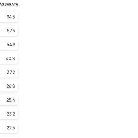
ÁS BARATA
94.5
57.5
54.9
40.8
37.2
26.8
25.4
23.2
22.5