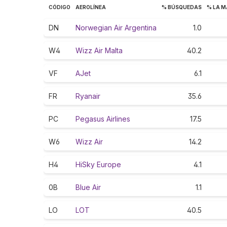
CÓDIGO
AEROLÍNEA
% BÚSQUEDAS
% LA M
DN
Norwegian Air Argentina
1.0
W4
Wizz Air Malta
40.2
VF
AJet
6.1
FR
Ryanair
35.6
PC
Pegasus Airlines
17.5
W6
Wizz Air
14.2
H4
HiSky Europe
4.1
0B
Blue Air
1.1
LO
LOT
40.5