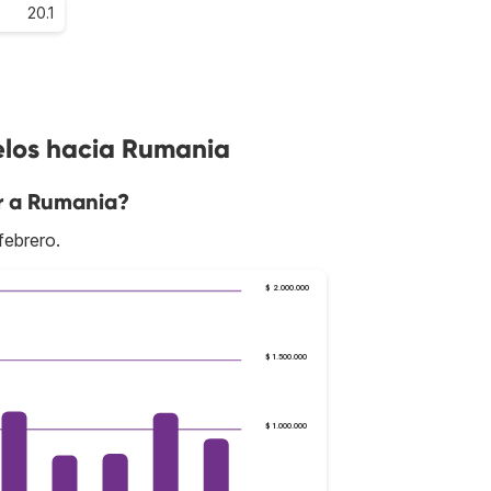
20.1
elos hacia Rumania
ar a Rumania?
febrero.
$ 2.000.000
$ 1.500.000
$ 1.000.000