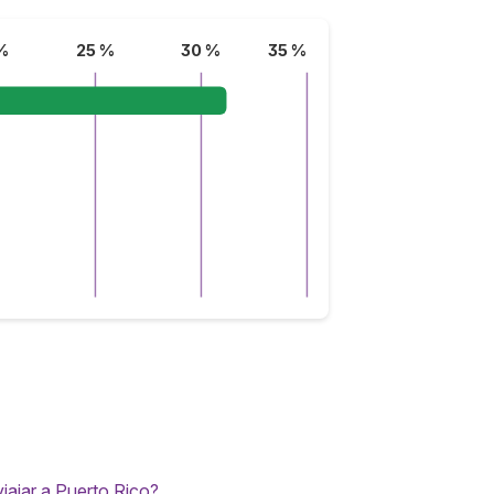
%
25 %
30 %
35 %
ajar a Puerto Rico?