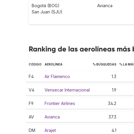
Bogotá (BOG)
Avianca
San Juan (SJU)
Ranking de las aerolíneas más 
CÓDIGO
AEROLÍNEA
% BÚSQUEDAS
% LA MÁ
F4
Air Flamenco
1.3
V4
Vensecar Internacional
1.9
F9
Frontier Airlines
34.2
AV
Avianca
37.3
DM
Arajet
4.1