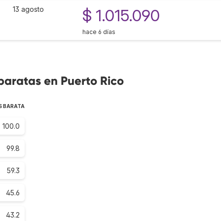
13 agosto
$ 1.015.090
hace 6 días
baratas en Puerto Rico
S BARATA
100.0
99.8
59.3
45.6
43.2