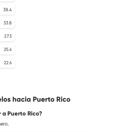
38.4
33.8
27.3
25.6
22.6
los hacia Puerto Rico
r a Puerto Rico?
nero.