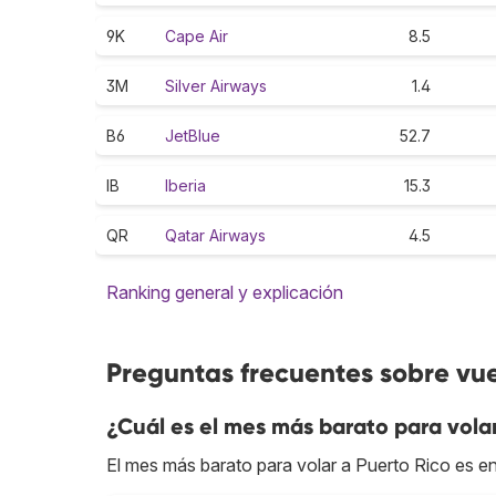
9K
Cape Air
8.5
3M
Silver Airways
1.4
B6
JetBlue
52.7
IB
Iberia
15.3
QR
Qatar Airways
4.5
Ranking general y explicación
Preguntas frecuentes sobre vue
¿Cuál es el mes más barato para vola
El mes más barato para volar a Puerto Rico es e