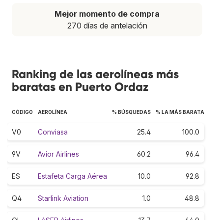
Mejor momento de compra
270 días de antelación
Ranking de las aerolíneas más
baratas en Puerto Ordaz
CÓDIGO
AEROLÍNEA
% BÚSQUEDAS
% LA MÁS BARATA
V0
Conviasa
25.4
100.0
9V
Avior Airlines
60.2
96.4
ES
Estafeta Carga Aérea
10.0
92.8
Q4
Starlink Aviation
1.0
48.8