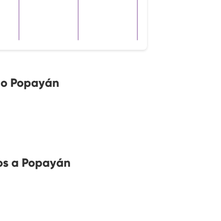
no Popayán
os a Popayán