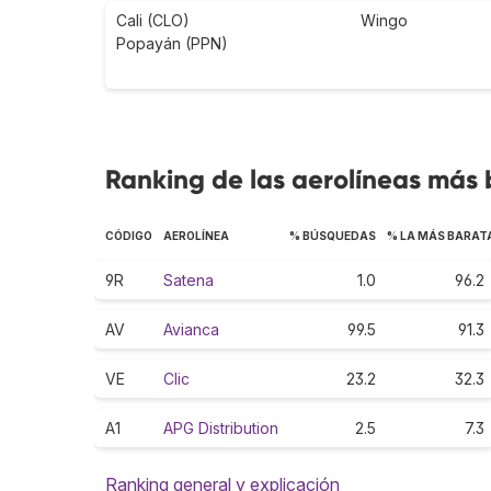
Cali (CLO)
Wingo
Popayán (PPN)
Ranking de las aerolíneas más
CÓDIGO
AEROLÍNEA
% BÚSQUEDAS
% LA MÁS BARAT
9R
Satena
1.0
96.2
AV
Avianca
99.5
91.3
VE
Clic
23.2
32.3
A1
APG Distribution
2.5
7.3
Ranking general y explicación