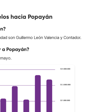
elos hacia Popayán
án?
udad son Guillermo León Valencia y Contador.
r a Popayán?
 mayo.
$ 3.000.000
$ 2.000.000
$ 1.000.000