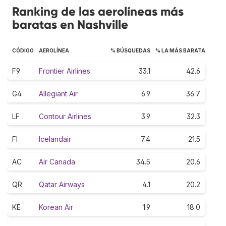
Ranking de las aerolíneas más
baratas en Nashville
CÓDIGO
AEROLÍNEA
% BÚSQUEDAS
% LA MÁS BARATA
F9
Frontier Airlines
33.1
42.6
G4
Allegiant Air
6.9
36.7
LF
Contour Airlines
3.9
32.3
FI
Icelandair
7.4
21.5
AC
Air Canada
34.5
20.6
QR
Qatar Airways
4.1
20.2
KE
Korean Air
1.9
18.0