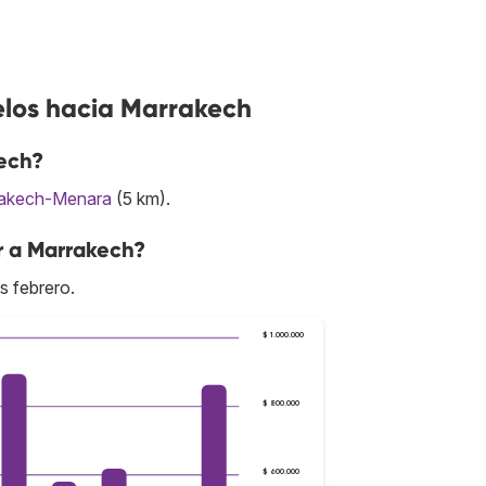
elos hacia Marrakech
ech?
akech-Menara
(5 km).
r a Marrakech?
s febrero.
$ 1.000.000
$ 800.000
$ 600.000