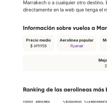
Marrakech o a cualquier otro destino.
directamente en la web que tenga el m
Información sobre vuelos a Ma
Precio medio
Aerolínea popular
M
$ 699.958
Ryanair
Mej
3
Ranking de las aerolíneas más
CÓDIGO
AEROLÍNEA
% BÚSQUEDAS
% LA MÁS BARAT