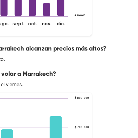
$ 400.000
ago.
sept.
oct.
nov.
dic.
arrakech alcanzan precios más altos?
to.
 volar a Marrakech?
el viernes.
$ 800.000
$ 700.000