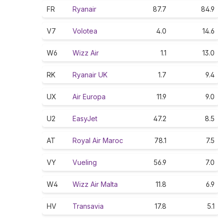
FR
Ryanair
87.7
84.9
V7
Volotea
4.0
14.6
W6
Wizz Air
1.1
13.0
RK
Ryanair UK
1.7
9.4
UX
Air Europa
11.9
9.0
U2
EasyJet
47.2
8.5
AT
Royal Air Maroc
78.1
7.5
VY
Vueling
56.9
7.0
W4
Wizz Air Malta
11.8
6.9
HV
Transavia
17.8
5.1