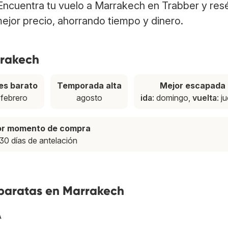
 Encuentra tu vuelo a Marrakech en Trabber y res
ejor precio, ahorrando tiempo y dinero.
rrakech
es barato
Temporada alta
Mejor escapada
febrero
agosto
ida
: domingo,
vuelta
: j
or momento de compra
30 días de antelación
 baratas en Marrakech
A