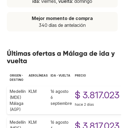
ida
: viernes,
vuelta
: domingo
Mejor momento de compra
340 días de antelación
Últimas ofertas a Málaga de ida y
vuelta
ORIGEN -
AEROLÍNEAS
IDA - VUELTA
PRECIO
DESTINO
Medellín
KLM
16 agosto
$ 3.817.023
(MDE)
6
Málaga
septiembre
hace 2 días
(AGP)
Medellín
KLM
16 agosto
$ 3.817.023