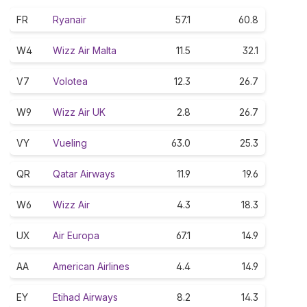
FR
Ryanair
57.1
60.8
W4
Wizz Air Malta
11.5
32.1
V7
Volotea
12.3
26.7
W9
Wizz Air UK
2.8
26.7
VY
Vueling
63.0
25.3
QR
Qatar Airways
11.9
19.6
W6
Wizz Air
4.3
18.3
UX
Air Europa
67.1
14.9
AA
American Airlines
4.4
14.9
EY
Etihad Airways
8.2
14.3