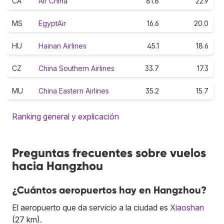
CA
Air China
81.8
22.9
MS
EgyptAir
16.6
20.0
HU
Hainan Airlines
45.1
18.6
CZ
China Southern Airlines
33.7
17.3
MU
China Eastern Airlines
35.2
15.7
Ranking general y explicación
Preguntas frecuentes sobre vuelos
hacia Hangzhou
¿Cuántos aeropuertos hay en Hangzhou?
El aeropuerto que da servicio a la ciudad es
Xiaoshan
(27 km).