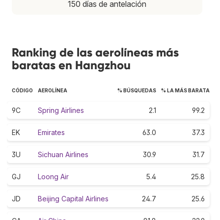
150 días de antelación
Ranking de las aerolíneas más
baratas en Hangzhou
CÓDIGO
AEROLÍNEA
% BÚSQUEDAS
% LA MÁS BARATA
9C
Spring Airlines
2.1
99.2
EK
Emirates
63.0
37.3
3U
Sichuan Airlines
30.9
31.7
GJ
Loong Air
5.4
25.8
JD
Beijing Capital Airlines
24.7
25.6