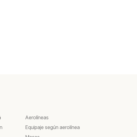
á
Aerolíneas
ín
Equipaje según aerolínea