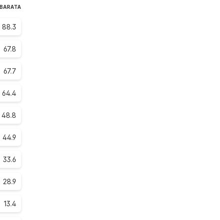
 BARATA
88.3
67.8
67.7
64.4
48.8
44.9
33.6
28.9
13.4