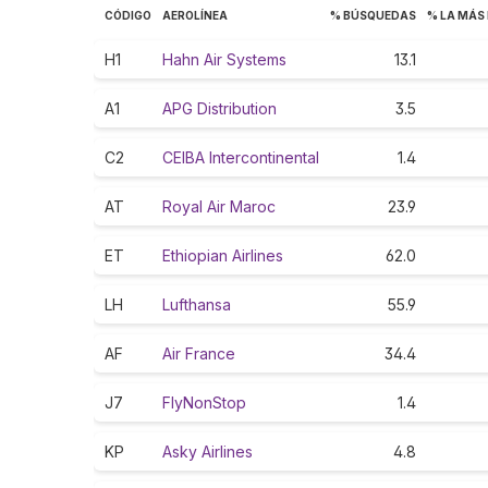
CÓDIGO
AEROLÍNEA
% BÚSQUEDAS
% LA MÁS
H1
Hahn Air Systems
13.1
A1
APG Distribution
3.5
C2
CEIBA Intercontinental
1.4
AT
Royal Air Maroc
23.9
ET
Ethiopian Airlines
62.0
LH
Lufthansa
55.9
AF
Air France
34.4
J7
FlyNonStop
1.4
KP
Asky Airlines
4.8