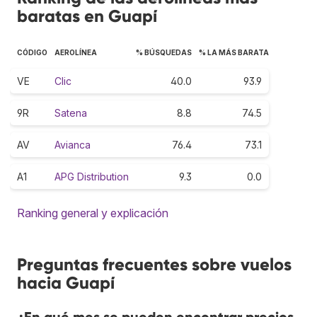
baratas en Guapí
CÓDIGO
AEROLÍNEA
% BÚSQUEDAS
% LA MÁS BARATA
VE
Clic
40.0
93.9
9R
Satena
8.8
74.5
AV
Avianca
76.4
73.1
A1
APG Distribution
9.3
0.0
Ranking general y explicación
Preguntas frecuentes sobre vuelos
hacia Guapí
¿En qué mes se pueden encontrar precios