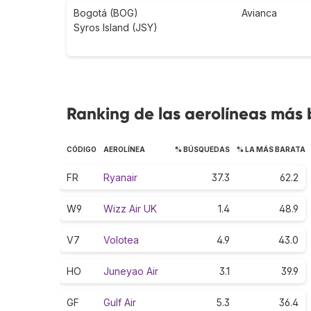
Bogotá (BOG)
Avianca
Syros Island (JSY)
Ranking de las aerolíneas más 
CÓDIGO
AEROLÍNEA
% BÚSQUEDAS
% LA MÁS BARATA
FR
Ryanair
37.3
62.2
W9
Wizz Air UK
1.4
48.9
V7
Volotea
4.9
43.0
HO
Juneyao Air
3.1
39.9
GF
Gulf Air
5.3
36.4