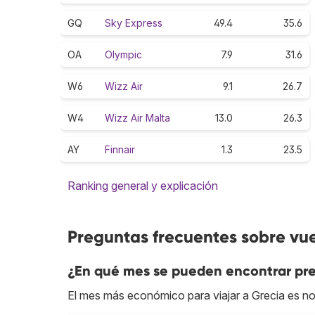
GQ
Sky Express
49.4
35.6
OA
Olympic
7.9
31.6
W6
Wizz Air
9.1
26.7
W4
Wizz Air Malta
13.0
26.3
AY
Finnair
1.3
23.5
Ranking general y explicación
Preguntas frecuentes sobre vue
¿En qué mes se pueden encontrar pre
El mes más económico para viajar a Grecia es n