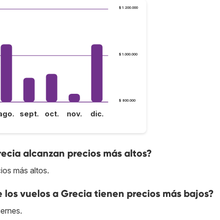
$ 1.200.000
$ 1.000.000
$ 800.000
ago.
sept.
oct.
nov.
dic.
recia alcanzan precios más altos?
ios más altos.
e los vuelos a Grecia tienen precios más bajos?
iernes.