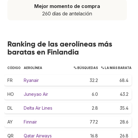
Mejor momento de compra
260 días de antelación
Ranking de las aerolíneas más
baratas en Finlandia
CÓDIGO
AEROLÍNEA
% BÚSQUEDAS
% LA MÁS BARATA
FR
Ryanair
32.2
68.4
HO
Juneyao Air
6.0
43.2
DL
Delta Air Lines
2.8
35.4
AY
Finnair
77.2
28.6
QR
Qatar Airways
16.8
26.8