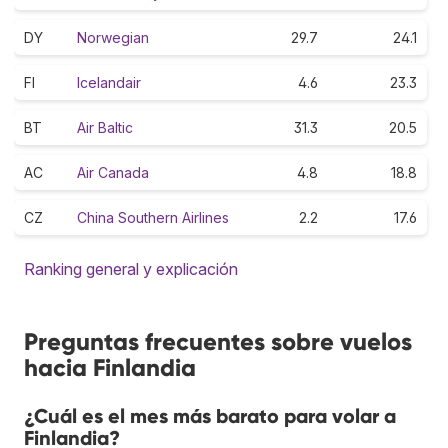
DY
Norwegian
29.7
24.1
FI
Icelandair
4.6
23.3
BT
Air Baltic
31.3
20.5
AC
Air Canada
4.8
18.8
CZ
China Southern Airlines
2.2
17.6
Ranking general y explicación
Preguntas frecuentes sobre vuelos
hacia Finlandia
¿Cuál es el mes más barato para volar a
Finlandia?