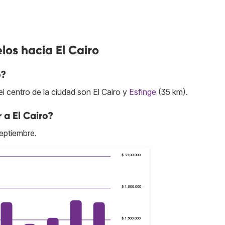
los hacia El Cairo
o?
 centro de la ciudad son El Cairo y
Esfinge
(35 km).
 a El Cairo?
eptiembre.
$ 2.100.000
$ 1.800.000
$ 1.500.000