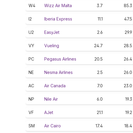
W4
Wizz Air Malta
3.7
85.3
I2
Iberia Express
11.1
47.5
U2
EasyJet
2.6
29.9
VY
Vueling
24.7
28.5
PC
Pegasus Airlines
20.5
26.4
NE
Nesma Airlines
2.5
26.0
AC
Air Canada
7.0
23.0
NP
Nile Air
6.0
19.3
VF
AJet
21.1
19.2
SM
Air Cairo
17.4
18.4