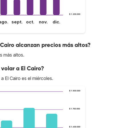
$ 1.200.000
ago.
sept.
oct.
nov.
dic.
 Cairo alcanzan precios más altos?
os más altos.
volar a El Cairo?
a El Cairo es el miércoles.
$ 1.800.000
$ 1.700.000
$ 1.600.000