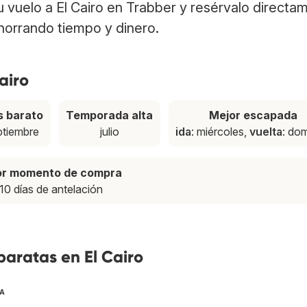
tu vuelo a El Cairo en Trabber y resérvalo directa
ahorrando tiempo y dinero.
airo
 barato
Temporada alta
Mejor escapada
ptiembre
julio
ida
: miércoles,
vuelta
: do
or momento de compra
10 días de antelación
baratas en El Cairo
TA