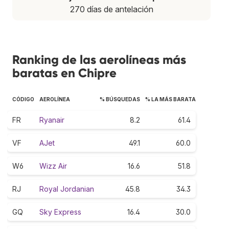
270 días de antelación
Ranking de las aerolíneas más
baratas en Chipre
CÓDIGO
AEROLÍNEA
% BÚSQUEDAS
% LA MÁS BARATA
FR
Ryanair
8.2
61.4
VF
AJet
49.1
60.0
W6
Wizz Air
16.6
51.8
RJ
Royal Jordanian
45.8
34.3
GQ
Sky Express
16.4
30.0