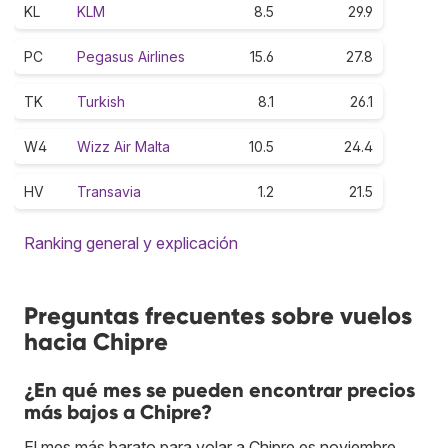
KL
KLM
8.5
29.9
PC
Pegasus Airlines
15.6
27.8
TK
Turkish
8.1
26.1
W4
Wizz Air Malta
10.5
24.4
HV
Transavia
1.2
21.5
Ranking general y explicación
Preguntas frecuentes sobre vuelos
hacia Chipre
¿En qué mes se pueden encontrar precios
más bajos a Chipre?
El mes más barato para volar a Chipre es noviembre.