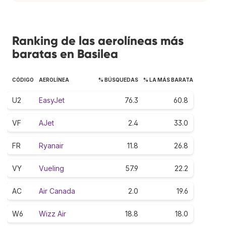
Ranking de las aerolíneas más
baratas en Basilea
CÓDIGO
AEROLÍNEA
% BÚSQUEDAS
% LA MÁS BARATA
U2
EasyJet
76.3
60.8
VF
AJet
2.4
33.0
FR
Ryanair
11.8
26.8
VY
Vueling
57.9
22.2
AC
Air Canada
2.0
19.6
W6
Wizz Air
18.8
18.0