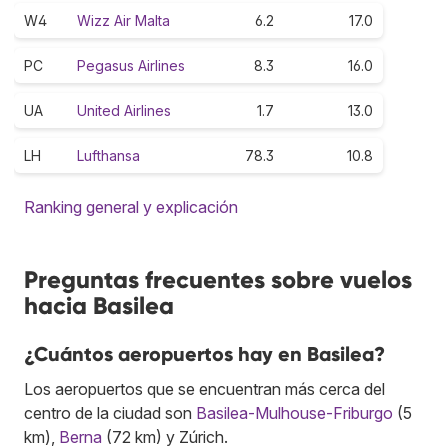
W4
Wizz Air Malta
6.2
17.0
PC
Pegasus Airlines
8.3
16.0
UA
United Airlines
1.7
13.0
LH
Lufthansa
78.3
10.8
Ranking general y explicación
Preguntas frecuentes sobre vuelos
hacia Basilea
¿Cuántos aeropuertos hay en Basilea?
Los aeropuertos que se encuentran más cerca del
centro de la ciudad son
Basilea-Mulhouse-Friburgo
(5
km),
Berna
(72 km) y Zúrich.