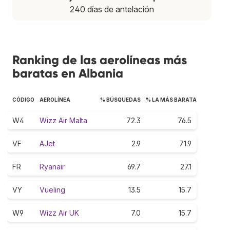
240 días de antelación
Ranking de las aerolíneas más
baratas en Albania
CÓDIGO
AEROLÍNEA
% BÚSQUEDAS
% LA MÁS BARATA
W4
Wizz Air Malta
72.3
76.5
VF
AJet
2.9
71.9
FR
Ryanair
69.7
27.1
VY
Vueling
13.5
15.7
W9
Wizz Air UK
7.0
15.7