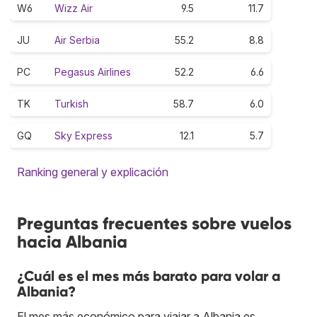
W6
Wizz Air
9.5
11.7
JU
Air Serbia
55.2
8.8
PC
Pegasus Airlines
52.2
6.6
TK
Turkish
58.7
6.0
GQ
Sky Express
12.1
5.7
Ranking general y explicación
Preguntas frecuentes sobre vuelos
hacia Albania
¿Cuál es el mes más barato para volar a
Albania?
El mes más económico para viajar a Albania es