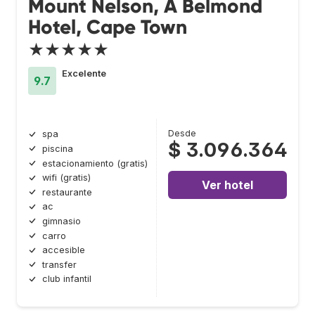
Mount Nelson, A Belmond
Hotel, Cape Town
★★★★★
Excelente
9.7
Desde
spa
$ 3.096.364
piscina
estacionamiento (gratis)
wifi (gratis)
Ver hotel
restaurante
ac
gimnasio
carro
accesible
transfer
club infantil