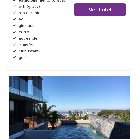
estacionamiento (gratis)
wifi (gratis)
Ver hotel
restaurante
ac
gimnasio
carro
accesible
transfer
club infantil
golf