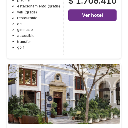
$ 1.706.410
piscina
estacionamiento (gratis)
wifi (gratis)
Ver hotel
restaurante
ac
gimnasio
accesible
transfer
golf