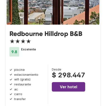
Redbourne Hilldrop B&B
★★★★
Excelente
9.8
Desde
piscina
$ 298.447
estacionamiento
wifi (gratis)
restaurante
Ver hotel
ac
carro
transfer