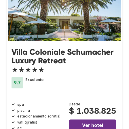
Villa Coloniale Schumacher
Luxury Retreat
★★★★★
Excelente
9.7
Desde
spa
$ 1.038.825
piscina
estacionamiento (gratis)
wifi (gratis)
Ver hotel
ac