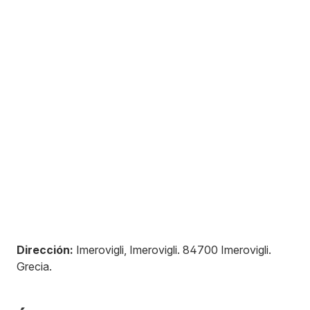
Dirección:
Imerovigli, Imerovigli
.
84700
Imerovigli
.
Grecia
.