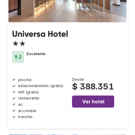
Universa Hotel
★★
Excelente
9.2
Desde
piscina
$ 388.351
estacionamiento (gratis)
wifi (gratis)
restaurante
Ver hotel
ac
accesible
transfer