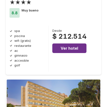
★★★★
Muy bueno
8.8
Desde
spa
$ 212.514
piscina
wifi (gratis)
restaurante
Ver hotel
ac
gimnasio
accesible
golf