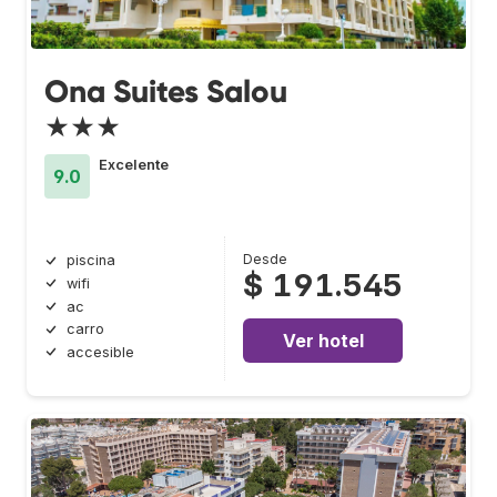
Ona Suites Salou
★★★
Excelente
9.0
Desde
piscina
$ 191.545
wifi
ac
carro
Ver hotel
accesible