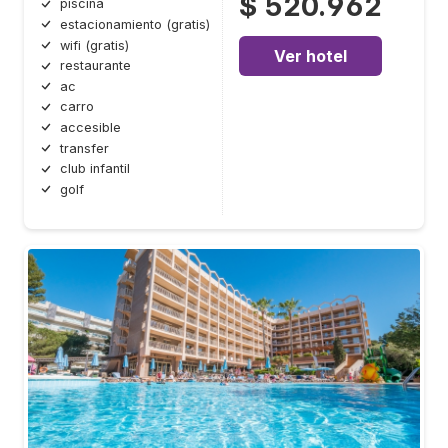
$ 520.962
piscina
estacionamiento (gratis)
wifi (gratis)
Ver hotel
restaurante
ac
carro
accesible
transfer
club infantil
golf