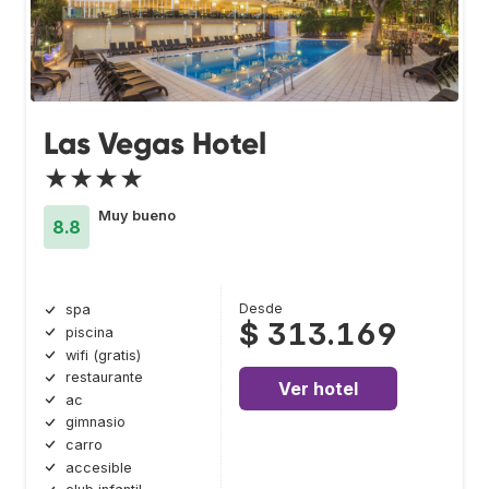
Las Vegas Hotel
★★★★
Muy bueno
8.8
Desde
spa
$ 313.169
piscina
wifi (gratis)
restaurante
Ver hotel
ac
gimnasio
carro
accesible