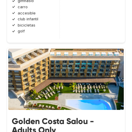
gimnasio
carro
accesible
club infantil
bicicletas
golf
Golden Costa Salou -
Adults Only