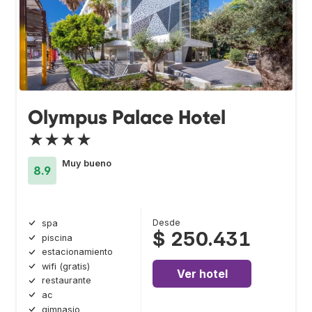
Olympus Palace Hotel
★★★★
Muy bueno
8.9
Desde
spa
$ 250.431
piscina
estacionamiento
wifi (gratis)
Ver hotel
restaurante
ac
gimnasio