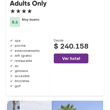
Adults Only
★★★★
Muy bueno
8.6
Desde
spa
$ 240.158
piscina
estacionamiento
wifi (gratis)
Ver hotel
restaurante
ac
gimnasio
accesible
bicicletas
golf