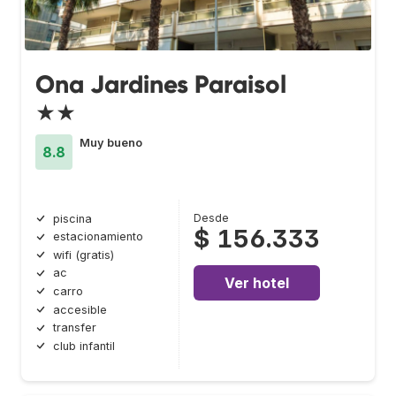
Ona Jardines Paraisol
★★
Muy bueno
8.8
Desde
piscina
$ 156.333
estacionamiento
wifi (gratis)
ac
Ver hotel
carro
accesible
transfer
club infantil