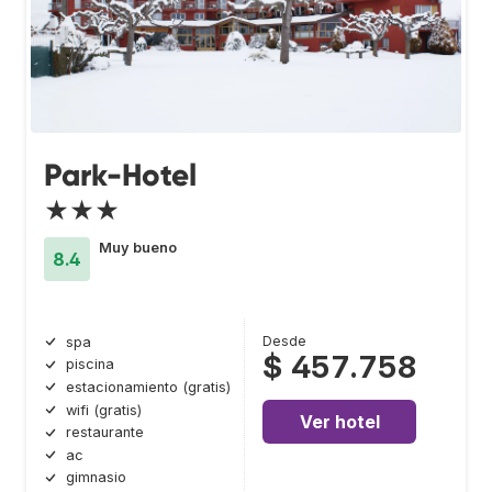
Park-Hotel
★★★
Muy bueno
8.4
Desde
spa
$ 457.758
piscina
estacionamiento (gratis)
wifi (gratis)
Ver hotel
restaurante
ac
gimnasio