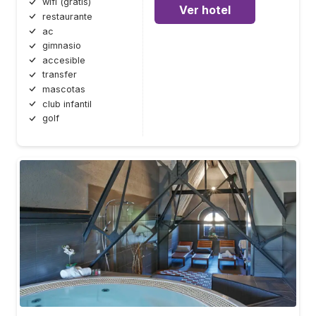
wifi (gratis)
Ver hotel
restaurante
ac
gimnasio
accesible
transfer
mascotas
club infantil
golf