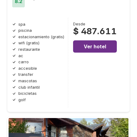
8.2
Desde
spa
$ 487.611
piscina
estacionamiento (gratis)
wifi (gratis)
Ver hotel
restaurante
ac
carro
accesible
transfer
mascotas
club infantil
bicicletas
golf