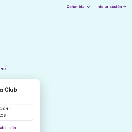
Colombia
Iniciar sesión →
INO
a Club
CIÓN 1
tos
habitación