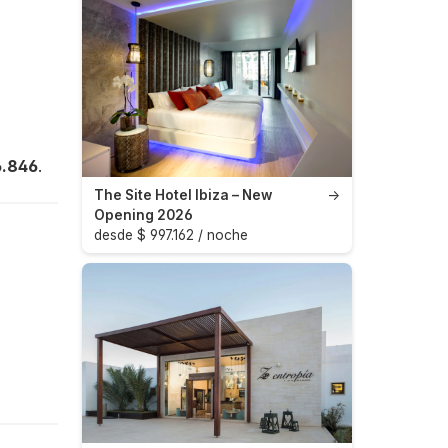
6.846
.
The Site Hotel Ibiza – New
→
Opening 2026
desde $ 997.162 / noche