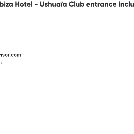
biza Hotel - Ushuaïa Club entrance incl
visor.com
es