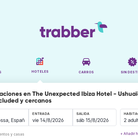
HOTELES
S
CARROS
SIN DEST
aciones en The Unexpected Ibiza Hotel - Ushuaï
cluded y cercanos
ENTRADA
SALIDA
HABITA
2 adul
+ Añadir 
mentos y casas