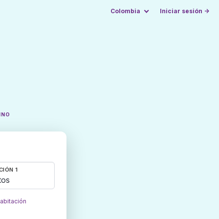
Colombia
Iniciar sesión →
INO
CIÓN 1
tos
habitación