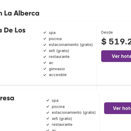
n La Alberca
a De Los
Desde
spa
piscina
$ 519.
estacionamiento (gratis)
wifi (gratis)
Ver hote
restaurante
ac
gimnasio
accesible
eresa
spa
piscina
Ver hot
estacionamiento (gratis)
wifi (gratis)
restaurante
ac