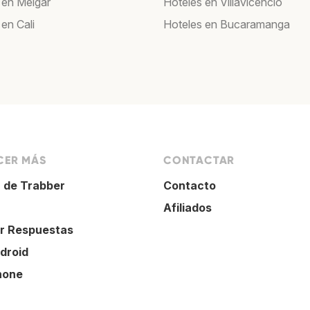
 en Melgar
Hoteles en Villavicencio
en Cali
Hoteles en Bucaramanga
ER MÁS
CONTACTAR
 de Trabber
Contacto
Afiliados
r Respuestas
droid
hone