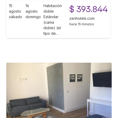
15
16
Habitación
$ 393.844
agosto
agosto
doble
sábado
domingo
Estándar
zenhotels.com
(cama
hace 15 minutos
doble) (el
tipo de…