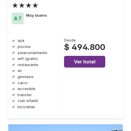
★★★★
Muy bueno
8.7
Desde
spa
$ 494.800
piscina
estacionamiento
wifi (gratis)
Ver hotel
restaurante
ac
gimnasio
carro
accesible
transfer
club infantil
bicicletas