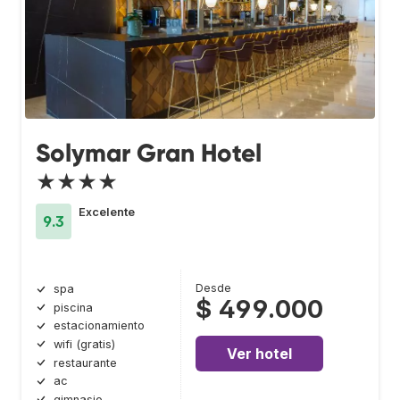
Solymar Gran Hotel
★★★★
Excelente
9.3
Desde
spa
$ 499.000
piscina
estacionamiento
wifi (gratis)
Ver hotel
restaurante
ac
gimnasio