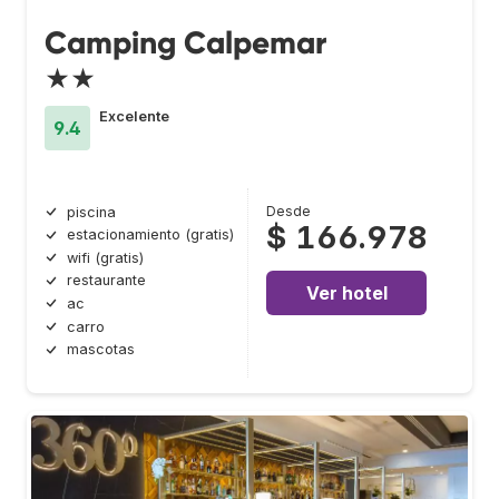
Camping Calpemar
★★
Excelente
9.4
Desde
piscina
$ 166.978
estacionamiento (gratis)
wifi (gratis)
restaurante
Ver hotel
ac
carro
mascotas