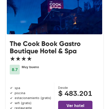
The Cook Book Gastro
Boutique Hotel & Spa
★★★★
Muy bueno
8.7
Desde
spa
$ 483.201
piscina
estacionamiento (gratis)
wifi (gratis)
Ver hotel
restaurante