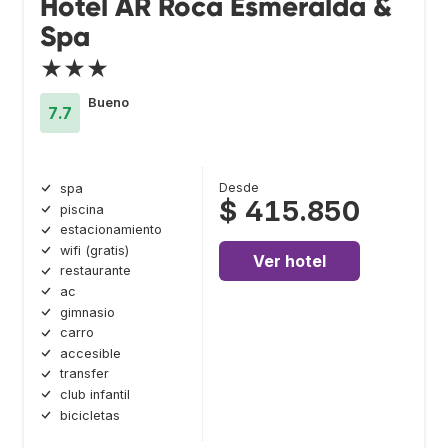
Hotel AR Roca Esmeralda &
Spa
★★★
Bueno
7.7
Desde
spa
$ 415.850
piscina
estacionamiento
wifi (gratis)
Ver hotel
restaurante
ac
gimnasio
carro
accesible
transfer
club infantil
bicicletas