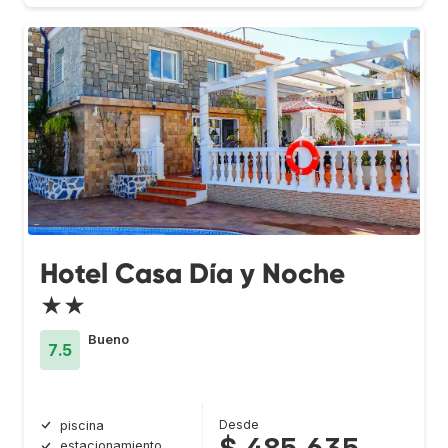
Hotel Casa Día y Noche
★★
Bueno
7.5
Desde
piscina
$ 485.635
estacionamiento