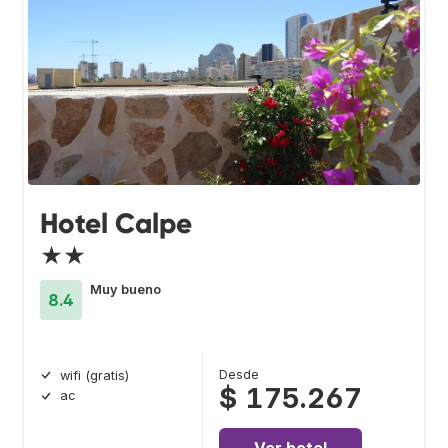
Hotel Calpe
★★
Muy bueno
8.4
Desde
wifi (gratis)
$ 175.267
ac
Ver hotel