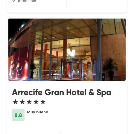
accesible
Arrecife Gran Hotel & Spa
★★★★★
Muy bueno
8.8