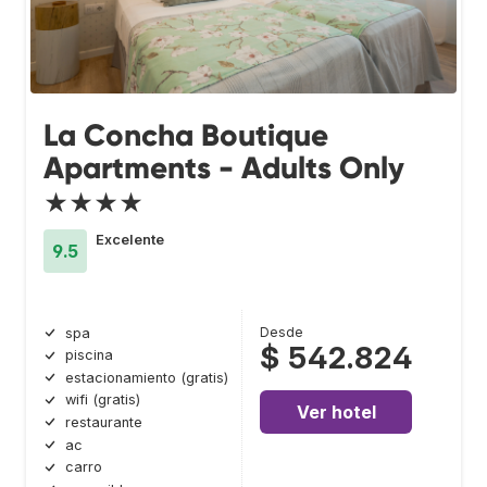
La Concha Boutique
Apartments - Adults Only
★★★★
Excelente
9.5
Desde
spa
$ 542.824
piscina
estacionamiento (gratis)
wifi (gratis)
Ver hotel
restaurante
ac
carro