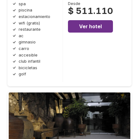
Desde
spa
$ 511.110
piscina
estacionamiento
wifi (gratis)
Ver hotel
restaurante
ac
gimnasio
carro
accesible
club infantil
bicicletas
golf