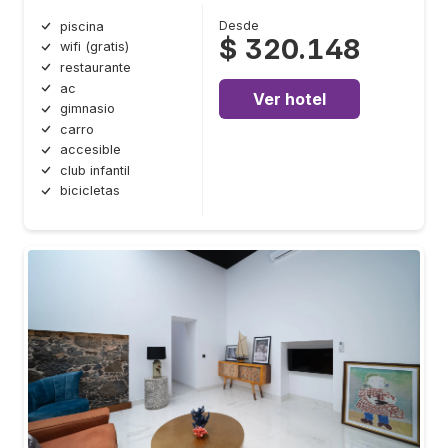
Desde
piscina
$ 320.148
wifi (gratis)
restaurante
ac
Ver hotel
gimnasio
carro
accesible
club infantil
bicicletas