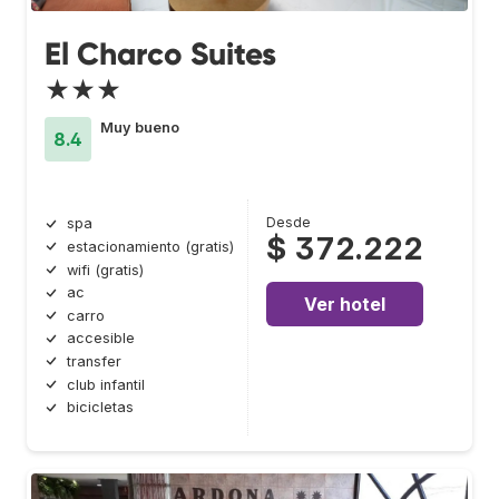
El Charco Suites
★★★
Muy bueno
8.4
Desde
spa
$ 372.222
estacionamiento (gratis)
wifi (gratis)
ac
Ver hotel
carro
accesible
transfer
club infantil
bicicletas