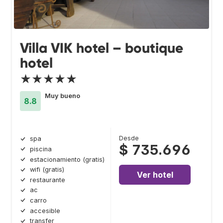
Villa VIK hotel – boutique
hotel
★★★★★
Muy bueno
8.8
Desde
spa
$ 735.696
piscina
estacionamiento (gratis)
wifi (gratis)
Ver hotel
restaurante
ac
carro
accesible
transfer