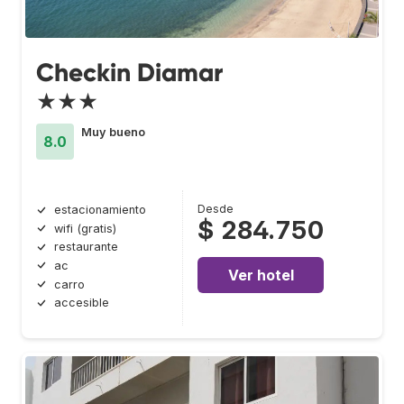
Checkin Diamar
★★★
Muy bueno
8.0
Desde
estacionamiento
$ 284.750
wifi (gratis)
restaurante
ac
Ver hotel
carro
accesible