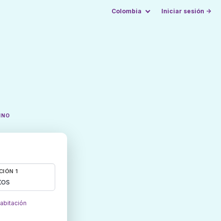
Colombia
Iniciar sesión →
INO
CIÓN 1
tos
habitación