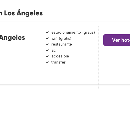
n Los Ángeles
estacionamiento (gratis)
 Angeles
wifi (gratis)
Ver hot
restaurante
ac
accesible
transfer