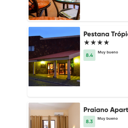
Pestana Trópi
★★★★
Muy bueno
8.4
Praiano Apart
Muy bueno
8.3