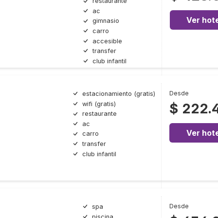
restaurante
ac
Ver hote
gimnasio
carro
accesible
transfer
club infantil
Desde
estacionamiento (gratis)
wifi (gratis)
$ 222.
restaurante
ac
Ver hote
carro
transfer
club infantil
Desde
spa
piscina