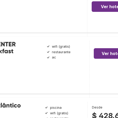
Ver hote
ENTER
wifi (gratis)
kfast
restaurante
Ver hot
ac
tlântico
Desde
piscina
wifi (gratis)
$ 428.