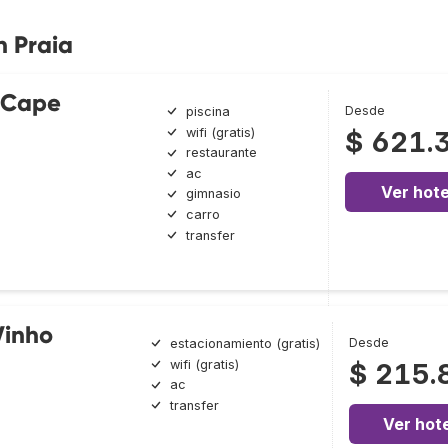
n Praia
a Cape
Desde
piscina
wifi (gratis)
$ 621.
restaurante
ac
Ver hote
gimnasio
carro
transfer
Vinho
Desde
estacionamiento (gratis)
wifi (gratis)
$ 215.
ac
transfer
Ver hote