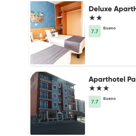
Deluxe Apart
★★
Bueno
7.7
Aparthotel Pa
★★★
Bueno
7.7