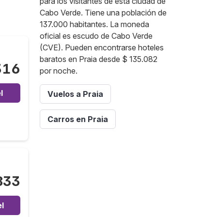
para los visitantes de esta ciudad de
Cabo Verde. Tiene una población de
137.000 habitantes. La moneda
oficial es escudo de Cabo Verde
(CVE). Pueden encontrarse hoteles
baratos en Praia desde $ 135.082
316
por noche.
l
Vuelos a Praia
Carros en Praia
833
l