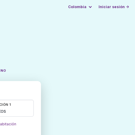
Colombia
Iniciar sesión →
INO
CIÓN 1
tos
habitación