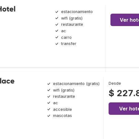
Hotel
estacionamiento
wifi (gratis)
Ver hot
restaurante
ac
carro
transfer
lace
Desde
estacionamiento (gratis)
wifi (gratis)
$ 227.
restaurante
ac
Ver hot
accesible
mascotas