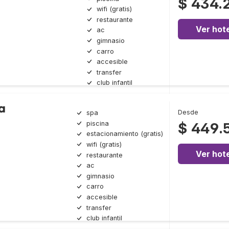
$ 434.
wifi (gratis)
restaurante
Ver hote
ac
gimnasio
carro
accesible
transfer
club infantil
a
Desde
spa
piscina
$ 449.
estacionamiento (gratis)
wifi (gratis)
Ver hote
restaurante
ac
gimnasio
carro
accesible
transfer
club infantil