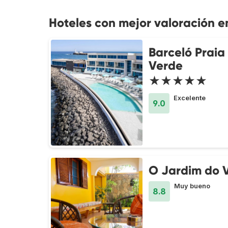
Hoteles con mejor valoración e
Barceló Prai
Verde
★★★★★
Excelente
9.0
O Jardim do 
Muy bueno
8.8