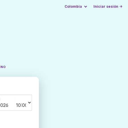
Colombia
Iniciar sesión →
INO
N