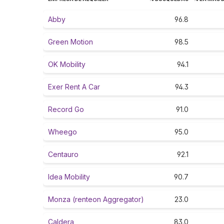
Abby
96.8
Green Motion
98.5
OK Mobility
94.1
Exer Rent A Car
94.3
Record Go
91.0
Wheego
95.0
Centauro
92.1
Idea Mobility
90.7
Monza (renteon Aggregator)
23.0
Caldera
83.0