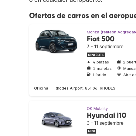
Ofertas de carros en el aeropu
Monza (renteon Aggregat
Fiat 500
3 - 11 septiembre
MINI ÉLITE
4 plazas
2 puer
2 maletas
Manua
Híbrido
Aire a
Oficina
Rhodes Airport, 851 06, RHODES
OK Mobility
Hyundai i10
3 - 11 septiembre
MINI