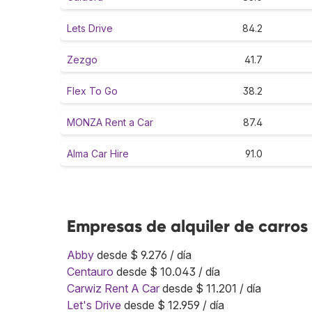
Lets Drive
84.2
Zezgo
41.7
Flex To Go
38.2
MONZA Rent a Car
87.4
Alma Car Hire
91.0
Empresas de alquiler de carros
Abby
desde $ 9.276 / día
Centauro
desde $ 10.043 / día
Carwiz Rent A Car
desde $ 11.201 / día
Let's Drive
desde $ 12.959 / día