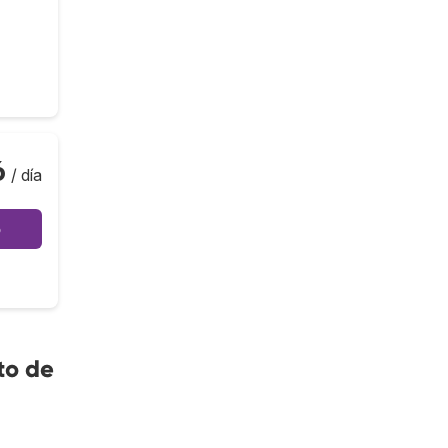
6
/ día
o
to de