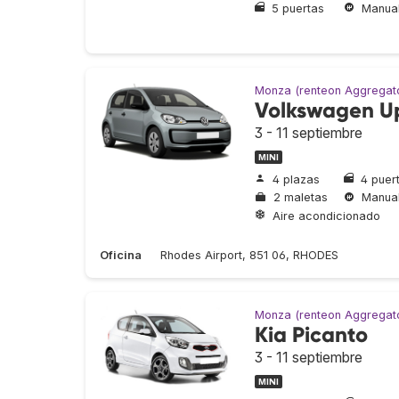
5 puertas
Manua
Monza (renteon Aggregat
Volkswagen U
3 - 11 septiembre
MINI
4 plazas
4 puer
2 maletas
Manua
Aire acondicionado
Oficina
Rhodes Airport, 851 06, RHODES
Monza (renteon Aggregat
Kia Picanto
3 - 11 septiembre
MINI