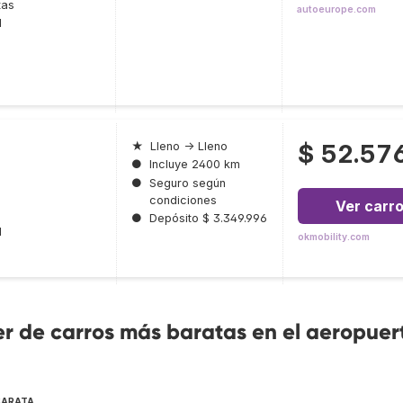
tas
autoeurope.com
l
$ 52.57
★
Lleno → Lleno
●
Incluye 2400 km
●
Seguro según
condiciones
Ver carr
●
Depósito $ 3.349.996
l
okmobility.com
r de carros más baratas en el aeropuer
BARATA