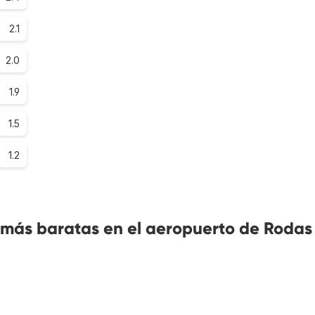
2.1
2.0
1.9
1.5
1.2
 más baratas en el aeropuerto de Rodas