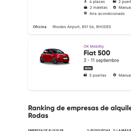
4 plazas
2 puer
2 maletas
Manua
Aire acondicionado
Oficina
Rhodes Airport, 851 06, RHODES
OK Mobility
Fiat 500
3 - 11 septiembre
MINI
3 puertas
Manua
Ranking de empresas de alquile
Rodas
EMPRESA DE ALQUILER
% BÚSQUEDAS
% LA MÁS 