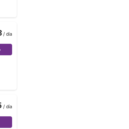
8
/ día
o
5
/ día