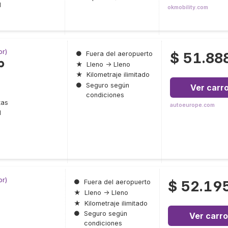
l
okmobility.com
or)
$ 51.88
●
Fuera del aeropuerto
p
★
Lleno → Lleno
★
Kilometraje ilimitado
●
Seguro según
Ver carr
condiciones
tas
autoeurope.com
l
or)
$ 52.19
●
Fuera del aeropuerto
★
Lleno → Lleno
★
Kilometraje ilimitado
●
Seguro según
Ver carro
condiciones