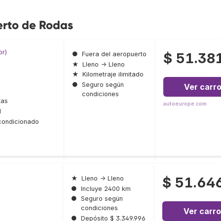
erto de Rodas
or)
$ 51.38
●
Fuera del aeropuerto
★
Lleno → Lleno
★
Kilometraje ilimitado
●
Seguro según
Ver carr
condiciones
tas
autoeurope.com
l
condicionado
$ 51.64
★
Lleno → Lleno
●
Incluye 2400 km
●
Seguro según
condiciones
Ver carro
●
Depósito $ 3.349.996