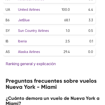
UA
United Airlines
100.0
4.4
B6
JetBlue
68.1
3.3
SY
Sun Country Airlines
1.0
0.5
IB
Iberia
2.5
0.1
AS
Alaska Airlines
29.4
0.0
Ranking general y explicación
Preguntas frecuentes sobre vuelos
Nueva York - Miami
¿Cuánto demora un vuelo de Nueva York a
Miami?