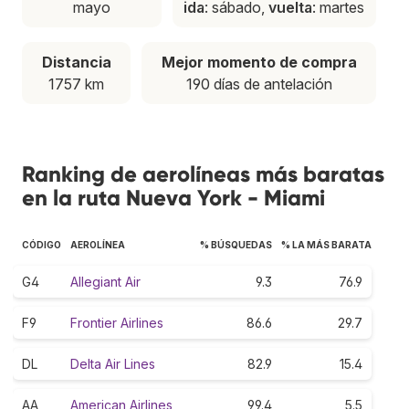
mayo
ida
: sábado,
vuelta
: martes
Distancia
Mejor momento de compra
1757 km
190 días de antelación
Ranking de aerolíneas más baratas
en la ruta Nueva York - Miami
CÓDIGO
AEROLÍNEA
% BÚSQUEDAS
% LA MÁS BARATA
G4
Allegiant Air
9.3
76.9
F9
Frontier Airlines
86.6
29.7
DL
Delta Air Lines
82.9
15.4
AA
American Airlines
99.4
5.5