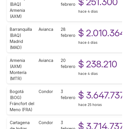
$ 251.300
(BAQ)
febrero
Armenia
hace 4 días
(AXM)
Barranquilla
Avianca
28
$ 2.010.364
(BAQ)
febrero
Madrid
hace 6 días
(MAD)
Armenia
Avianca
20
$ 238.210
(AXM)
febrero
Montería
hace 4 días
(MTR)
Bogotá
Condor
3
$ 3.647.737
(BOG)
febrero
Fráncfort del
hace 25 horas
Meno (FRA)
Cartagena
Condor
3
$ 3.714.737
de Indias
febrero