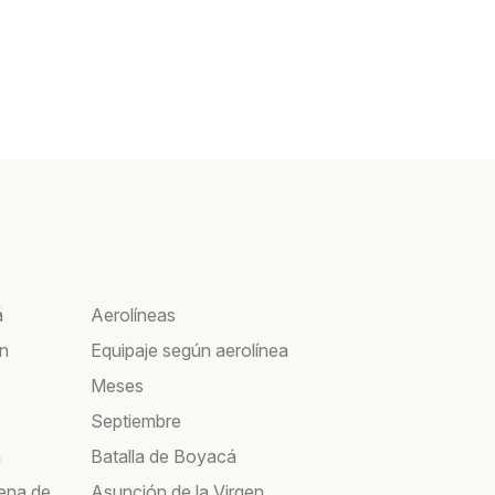
á
Aerolíneas
ín
Equipaje según aerolínea
Meses
Septiembre
a
Batalla de Boyacá
ena de
Asunción de la Virgen