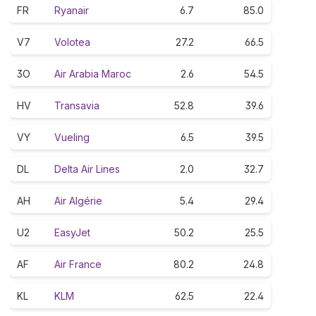
FR
Ryanair
6.7
85.0
V7
Volotea
27.2
66.5
3O
Air Arabia Maroc
2.6
54.5
HV
Transavia
52.8
39.6
VY
Vueling
6.5
39.5
DL
Delta Air Lines
2.0
32.7
AH
Air Algérie
5.4
29.4
U2
EasyJet
50.2
25.5
AF
Air France
80.2
24.8
KL
KLM
62.5
22.4