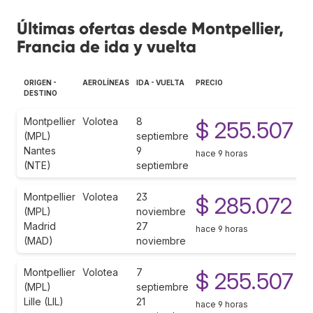
Últimas ofertas desde Montpellier,
Francia de ida y vuelta
ORIGEN -
AEROLÍNEAS
IDA - VUELTA
PRECIO
DESTINO
Montpellier
Volotea
8
$ 255.507
(MPL)
septiembre
Nantes
9
hace 9 horas
(NTE)
septiembre
Montpellier
Volotea
23
$ 285.072
(MPL)
noviembre
Madrid
27
hace 9 horas
(MAD)
noviembre
Montpellier
Volotea
7
$ 255.507
(MPL)
septiembre
Lille (LIL)
21
hace 9 horas