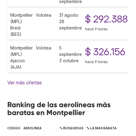
septiembre
Montpellier
Volotea
31 agosto
$ 292.388
(MPL)
28
Brest
septiembre
hace 9 horas
(BES)
Montpellier
Volotea
5
$ 326.156
(MPL)
septiembre
Ajaccio
3 octubre
hace 9 horas
(AJA)
Ver más ofertas
Ranking de las aerolíneas más
baratas en Montpellier
CÓDIGO
AEROLÍNEA
% BÚSQUEDAS
% LA MÁS BARATA