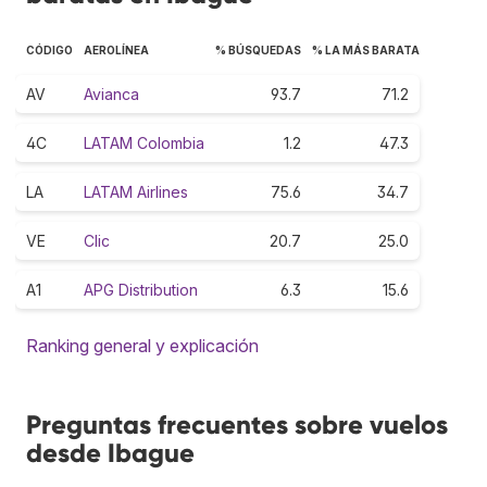
CÓDIGO
AEROLÍNEA
% BÚSQUEDAS
% LA MÁS BARATA
AV
Avianca
93.7
71.2
4C
LATAM Colombia
1.2
47.3
LA
LATAM Airlines
75.6
34.7
VE
Clic
20.7
25.0
A1
APG Distribution
6.3
15.6
Ranking general y explicación
Preguntas frecuentes sobre vuelos
desde Ibague