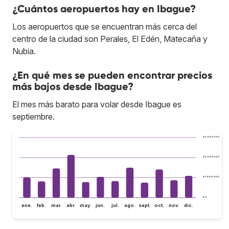
¿Cuántos aeropuertos hay en Ibague?
Los aeropuertos que se encuentran más cerca del
centro de la ciudad son Perales, El Edén, Matecaña y
Nubia.
¿En qué mes se pueden encontrar precios
más bajos desde Ibague?
El mes más barato para volar desde Ibague es
septiembre.
$ 3.000.000
$ 2.000.000
$ 1.000.000
$ 0
ene.
feb.
mar.
abr.
may.
jun.
jul.
ago.
sept.
oct.
nov.
dic.