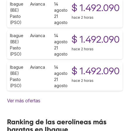
Ibague
Avianca
14
$ 1.492.090
(IBE)
agosto
Pasto
21
hace 2 horas
(PSO)
agosto
Ibague
Avianca
14
$ 1.492.090
(IBE)
agosto
Pasto
21
hace 2 horas
(PSO)
agosto
Ibague
Avianca
14
$ 1.492.090
(IBE)
agosto
Pasto
21
hace 2 horas
(PSO)
agosto
Ver más ofertas
Ranking de las aerolíneas más
baratas en Ibague