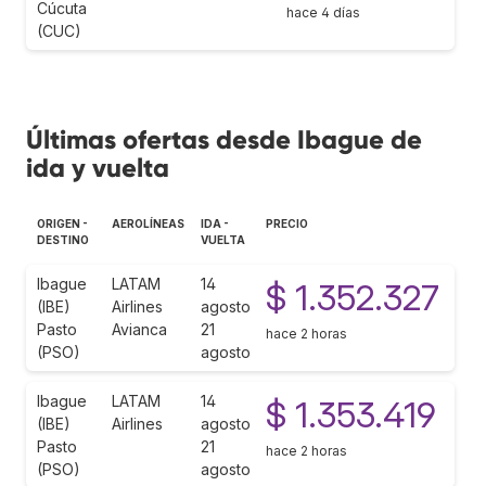
Cúcuta
hace 4 días
(CUC)
Últimas ofertas desde Ibague de
ida y vuelta
ORIGEN -
AEROLÍNEAS
IDA -
PRECIO
DESTINO
VUELTA
Ibague
LATAM
14
$ 1.352.327
(IBE)
Airlines
agosto
Pasto
Avianca
21
hace 2 horas
(PSO)
agosto
Ibague
LATAM
14
$ 1.353.419
(IBE)
Airlines
agosto
Pasto
21
hace 2 horas
(PSO)
agosto