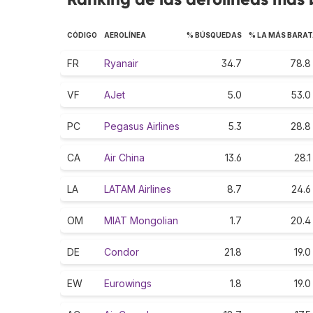
CÓDIGO
AEROLÍNEA
% BÚSQUEDAS
% LA MÁS BARA
FR
Ryanair
34.7
78.8
VF
AJet
5.0
53.0
PC
Pegasus Airlines
5.3
28.8
CA
Air China
13.6
28.1
LA
LATAM Airlines
8.7
24.6
OM
MIAT Mongolian
1.7
20.4
DE
Condor
21.8
19.0
EW
Eurowings
1.8
19.0