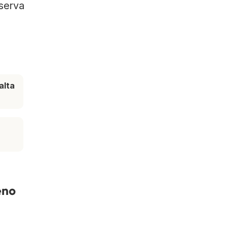
eserva
alta
e
eno