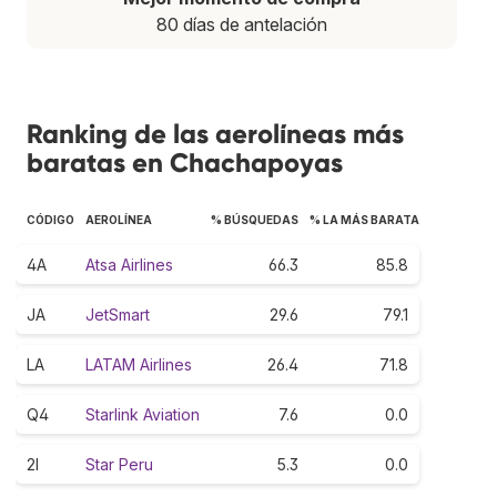
80 días de antelación
Ranking de las aerolíneas más
baratas en Chachapoyas
CÓDIGO
AEROLÍNEA
% BÚSQUEDAS
% LA MÁS BARATA
4A
Atsa Airlines
66.3
85.8
JA
JetSmart
29.6
79.1
LA
LATAM Airlines
26.4
71.8
Q4
Starlink Aviation
7.6
0.0
2I
Star Peru
5.3
0.0