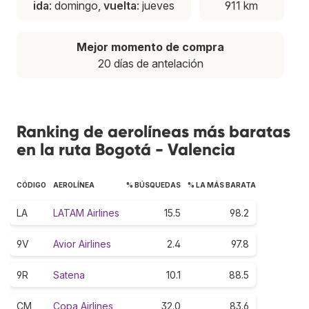
ida
: domingo,
vuelta
: jueves
911 km
Mejor momento de compra
20 días de antelación
Ranking de aerolíneas más baratas
en la ruta Bogotá - Valencia
CÓDIGO
AEROLÍNEA
% BÚSQUEDAS
% LA MÁS BARATA
LA
LATAM Airlines
15.5
98.2
9V
Avior Airlines
2.4
97.8
9R
Satena
10.1
88.5
CM
Copa Airlines
32.0
83.6