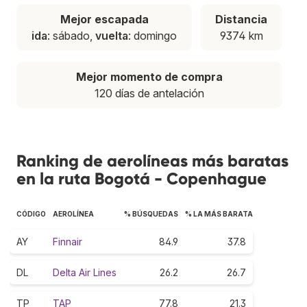
Mejor escapada
Distancia
ida
: sábado,
vuelta
: domingo
9374 km
Mejor momento de compra
120 días de antelación
Ranking de aerolíneas más baratas
en la ruta Bogotá - Copenhague
CÓDIGO
AEROLÍNEA
% BÚSQUEDAS
% LA MÁS BARATA
AY
Finnair
84.9
37.8
DL
Delta Air Lines
26.2
26.7
TP
TAP
77.8
21.3