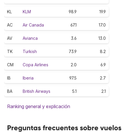
KL
KLM
98.9
19.9
AC
Air Canada
67.1
17.0
AV
Avianca
3.6
13.0
TK
Turkish
73.9
8.2
CM
Copa Airlines
2.0
6.9
IB
Iberia
97.5
2.7
BA
British Airways
5.1
2.1
Ranking general y explicación
Preguntas frecuentes sobre vuelos