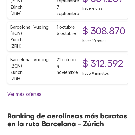
(BCN)
septiembre
Zúrich
7
hace 4 días
(ZRH)
septiembre
Barcelona
Vueling
1 octubre
$ 308.870
(BCN)
6 octubre
Zúrich
hace 10 horas
(ZRH)
Barcelona
Vueling
21 octubre
$ 312.592
(BCN)
4
Zúrich
noviembre
hace 9 minutos
(ZRH)
Ver más ofertas
Ranking de aerolíneas más baratas
en la ruta Barcelona - Zúrich