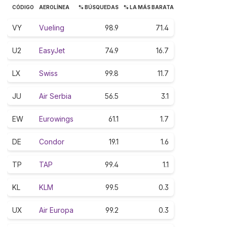
CÓDIGO
AEROLÍNEA
% BÚSQUEDAS
% LA MÁS BARATA
VY
Vueling
98.9
71.4
U2
EasyJet
74.9
16.7
LX
Swiss
99.8
11.7
JU
Air Serbia
56.5
3.1
EW
Eurowings
61.1
1.7
DE
Condor
19.1
1.6
TP
TAP
99.4
1.1
KL
KLM
99.5
0.3
UX
Air Europa
99.2
0.3