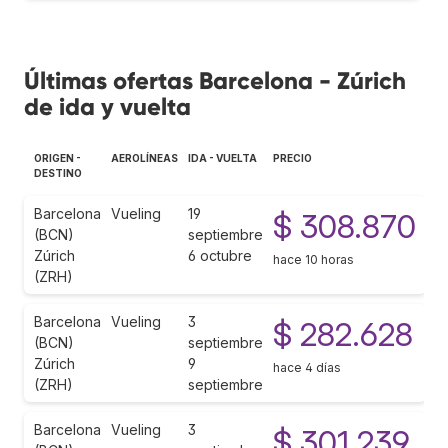
Últimas ofertas Barcelona - Zúrich
de ida y vuelta
ORIGEN -
AEROLÍNEAS
IDA - VUELTA
PRECIO
DESTINO
Barcelona
Vueling
19
$ 308.870
(BCN)
septiembre
Zúrich
6 octubre
hace 10 horas
(ZRH)
Barcelona
Vueling
3
$ 282.628
(BCN)
septiembre
Zúrich
9
hace 4 días
(ZRH)
septiembre
Barcelona
Vueling
3
$ 301.239