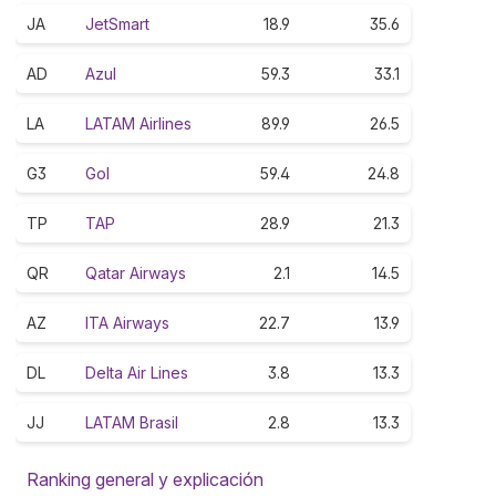
JA
JetSmart
18.9
35.6
AD
Azul
59.3
33.1
LA
LATAM Airlines
89.9
26.5
G3
Gol
59.4
24.8
TP
TAP
28.9
21.3
QR
Qatar Airways
2.1
14.5
AZ
ITA Airways
22.7
13.9
DL
Delta Air Lines
3.8
13.3
JJ
LATAM Brasil
2.8
13.3
Ranking general y explicación