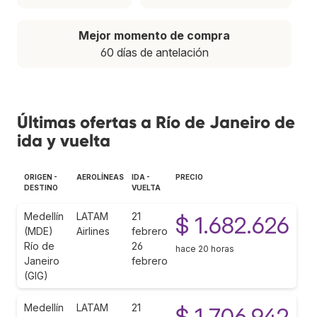
Mejor momento de compra
60 días de antelación
Últimas ofertas a Río de Janeiro de
ida y vuelta
ORIGEN -
AEROLÍNEAS
IDA -
PRECIO
DESTINO
VUELTA
Medellín
LATAM
21
$ 1.682.626
(MDE)
Airlines
febrero
Río de
26
hace 20 horas
Janeiro
febrero
(GIG)
Medellín
LATAM
21
$ 1.706.942