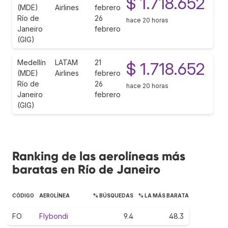
$ 1.718.652
(MDE)
Airlines
febrero
Río de
26
hace 20 horas
Janeiro
febrero
(GIG)
Medellín
LATAM
21
$ 1.718.652
(MDE)
Airlines
febrero
Río de
26
hace 20 horas
Janeiro
febrero
(GIG)
Ranking de las aerolíneas más
baratas en Río de Janeiro
CÓDIGO
AEROLÍNEA
% BÚSQUEDAS
% LA MÁS BARATA
FO
Flybondi
9.4
48.3